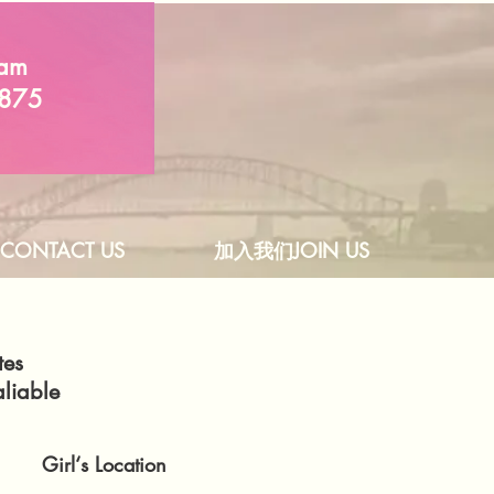
am
875
ONTACT US
加入我们JOIN US
tes
liable
Girl‘s Location