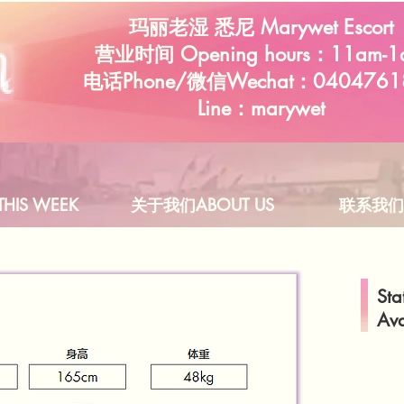
玛丽老湿 悉尼 Marywet Escort
营业时间 Opening hours：11am-1
​电话Phone/微信Wechat：0404761
Line：marywet
HIS WEEK
关于我们ABOUT US
联系我们C
Sta
Ava